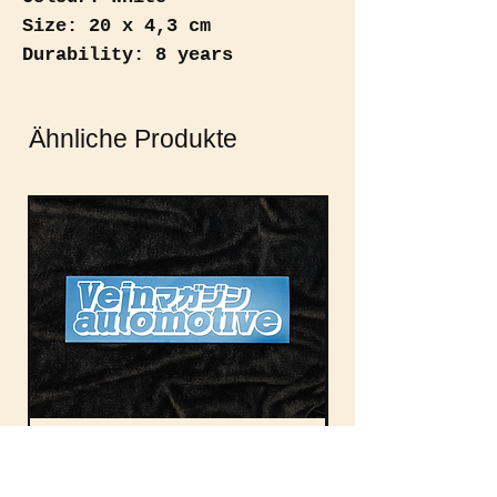
Size: 20 x 4,3 cm
Durability: 8 years
Ähnliche Produkte
Vein Automotive Magazine
Vein Auto Magazin
Rectangle
Nicht verfügbar