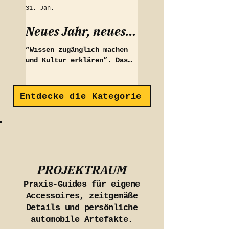
31. Jan.
Neues Jahr, neues
Kapitel
”Wissen zugänglich machen
und Kultur erklären”. Das
war unser Leitsatz, seitdem
wir VEIN Automotive
gegründet hatten. Doch
Entdecke die Kategorie
irgendwo auf dem Weg,
zwischen Vergrößerung und
wachsenden Aufgaben der
Firma, ist dieser Leitsatz
zu kurz gekommen.
PROJEKTRAUM
Praxis-Guides für eigene
Accessoires, zeitgemäße
Details und persönliche
automobile Artefakte.