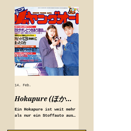
14. Feb.
Hokapure (ほかプ
レ) - Liebe aus
Ein Hokapure ist weit mehr
Plüsch
als nur ein Stoffauto aus
Japan – es ist ein
handgenähtes Unikat voller