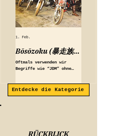
1. Feb.
Bōsōzoku (暴走族) -
Erbe des Donners
Oftmals verwenden wir
Begriffe wie “JDM” ohne
große Hintergedanken, aber
was macht diese Subkultur
eigentlich aus und woher
Entdecke die Kategorie
kommt sie?
RÜCKBLICK