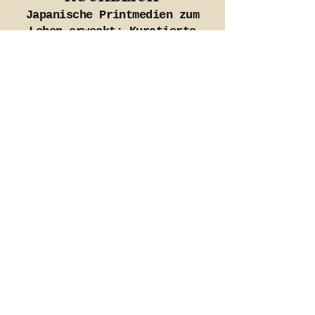
Japanische Printmedien zum
Leben erweckt: Kuratierte
Übersetzungen und Kontext aus
unseren eigenen Archiven.
5. Feb.
Wenn Stil sich