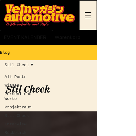
EVENT KALENDER
Warenkorb
Blog
Stil Check
All Posts
Stil Check
Wissen
Persönliche
Worte
Projektraum
Stil Check
Interview
Rückblick