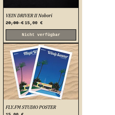
VEIN DRIVER II Nobori
Standardpreis
Sale-Preis
20,00 €
15,00 €
Nicht verfügbar
FLY.FM STUDIO POSTER
Preis
15,00 €