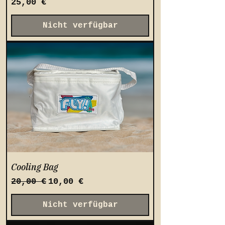
Preis
25,00 €
Nicht verfügbar
Cooling Bag
Standardpreis
Sale-Preis
20,00 €
10,00 €
Nicht verfügbar