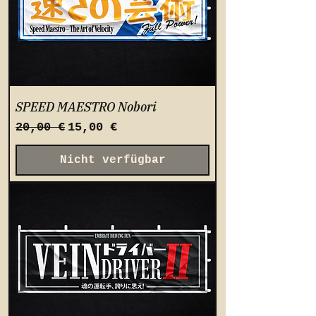
SPEED MAESTRO Nobori
Standardpreis
Sale-Preis
20,00 €
15,00 €
Nicht verfügbar