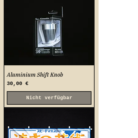
Aluminium Shift Knob
Preis
30,00 €
Nicht verfügbar