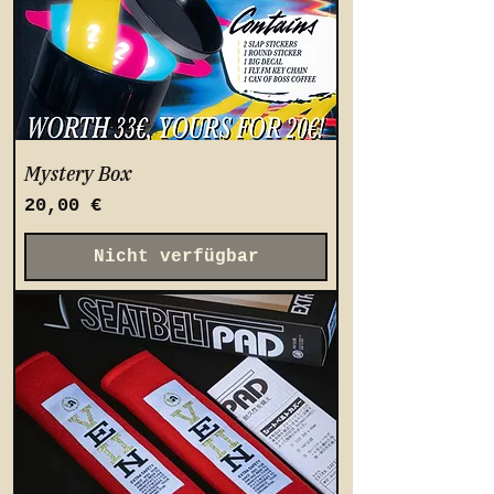
Mystery Box
Preis
20,00 €
Nicht verfügbar