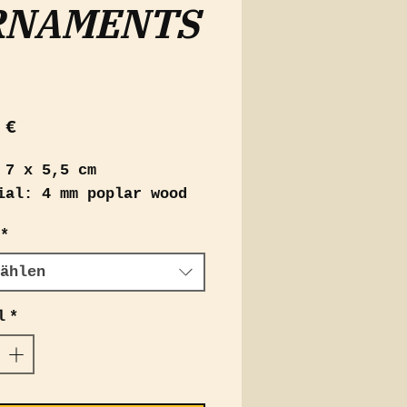
RNAMENTS
Preis
 €
 7 x 5,5 cm
ial: 4 mm poplar wood
*
ählen
l
*