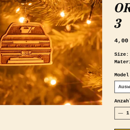
O
3
4,00
Size:
Mater
Model
Ausw
Anzah