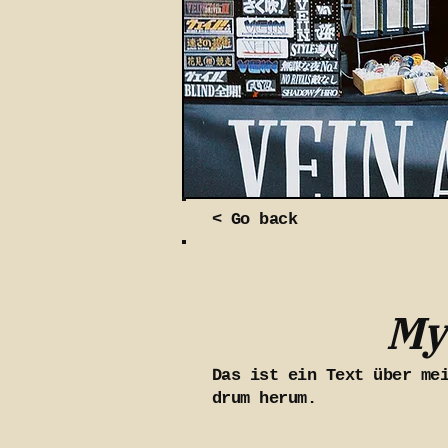
< Go back
My
Das ist ein Text über me
drum herum.